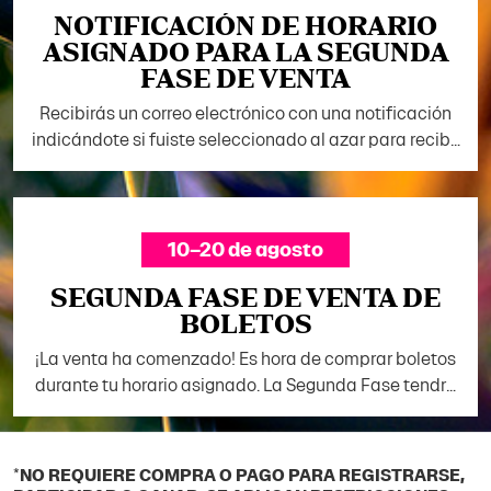
NOTIFICACIÓN DE HORARIO
ASIGNADO PARA LA SEGUNDA
FASE DE VENTA
Recibirás un correo electrónico con una notificación
indicándote si fuiste seleccionado al azar para recibir
un horario asignado para la Segunda Fase de Venta.
Si te asignan un horario asignado para la Segunda
Fase, recibirás otro correo con detalles específicos
sobre la fecha, la hora y la duración de tu horario
10–20 de agosto
asignado.
SEGUNDA FASE DE VENTA DE
BOLETOS
¡La venta ha comenzado! Es hora de comprar boletos
durante tu horario asignado. La Segunda Fase tendrá
inventario actualizado de boletos Standard y
Accessible, hasta agotar existencias*.
*
NO REQUIERE COMPRA O PAGO PARA REGISTRARSE,