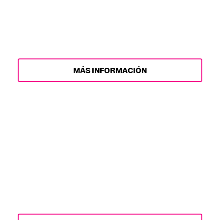
máximo! Consulta la información
esencial a continuación para que tu
proceso de compra sea lo más fluido
posible.
MÁS INFORMACIÓN
PAQUETES DE
HOSPITALIDAD
Disfruta LA28 a través de acceso sin
igual, proporcionado por Hospitalidad
Olímpica.