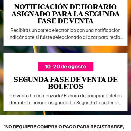
NOTIFICACIÓN DE HORARIO
ASIGNADO PARA LA SEGUNDA
FASE DE VENTA
Recibirás un correo electrónico con una notificación
indicándote si fuiste seleccionado al azar para recibir
un horario asignado para la Segunda Fase de Venta.
Si te asignan un horario asignado para la Segunda
Fase, recibirás otro correo con detalles específicos
sobre la fecha, la hora y la duración de tu horario
10–20 de agosto
asignado.
SEGUNDA FASE DE VENTA DE
BOLETOS
¡La venta ha comenzado! Es hora de comprar boletos
durante tu horario asignado. La Segunda Fase tendrá
inventario actualizado de boletos Standard y
Accessible, hasta agotar existencias*.
*
NO REQUIERE COMPRA O PAGO PARA REGISTRARSE,