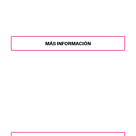
máximo! Consulta la información
esencial a continuación para que tu
proceso de compra sea lo más fluido
posible.
MÁS INFORMACIÓN
PAQUETES DE
HOSPITALIDAD
Disfruta LA28 a través de acceso sin
igual, proporcionado por Hospitalidad
Olímpica.